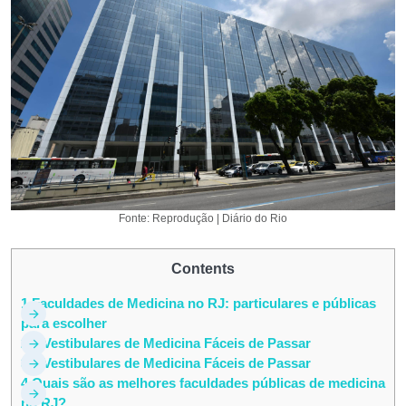
Fonte: Reprodução | Diário do Rio
Contents
1
Faculdades de Medicina no RJ: particulares e públicas
para escolher
2
5 Vestibulares de Medicina Fáceis de Passar
3
5 Vestibulares de Medicina Fáceis de Passar
4
Quais são as melhores faculdades públicas de medicina
no RJ?