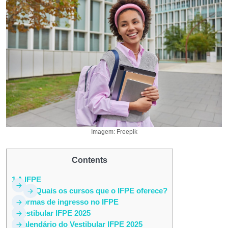
Imagem: Freepik
Contents
1
A IFPE
1.1
Quais os cursos que o IFPE oferece?
2
Formas de ingresso no IFPE
3
Vestibular IFPE 2025
4
Calendário do Vestibular IFPE 2025