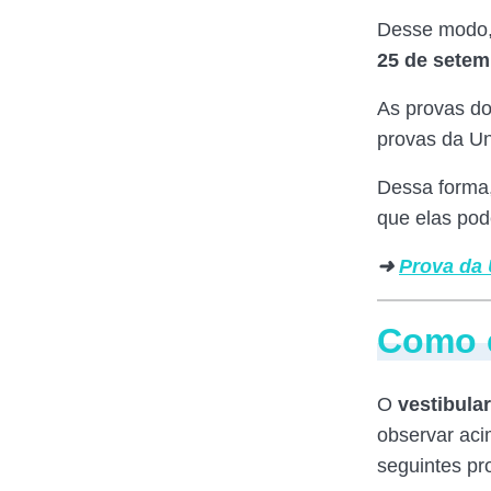
Desse modo, 
25 de setem
As provas d
provas da Un
Dessa forma,
que elas pod
➜
Prova da
Como é
O
vestibula
observar aci
seguintes pr