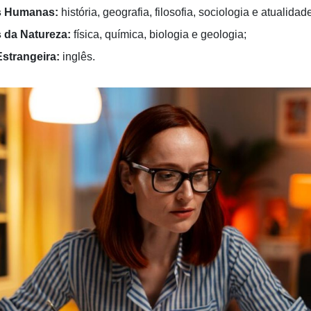
s Humanas:
história, geografia, filosofia, sociologia e atualidad
 da Natureza:
física, química, biologia e geologia;
strangeira:
inglês.