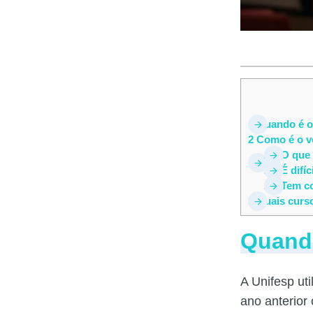
1
Quando é o 
2
Como é o ve
2.1
O que 
2.2
É difíc
2.3
Tem co
3
Quais curso
Quando
A Unifesp uti
ano anterior