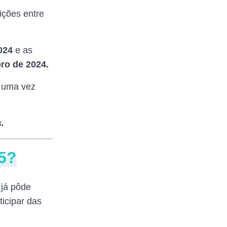
ições entre
024
e as
ro de 2024.
, uma vez
.
25?
 já pôde
icipar das