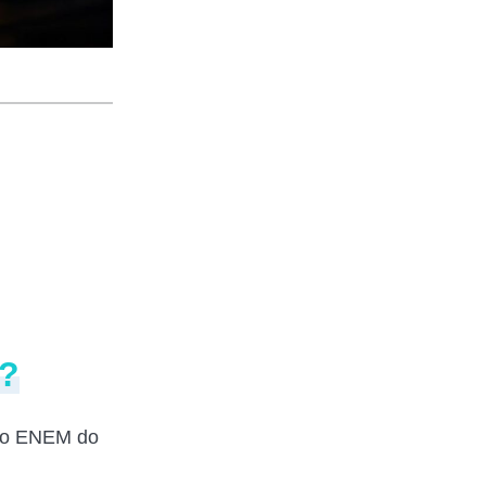
5?
 do ENEM do