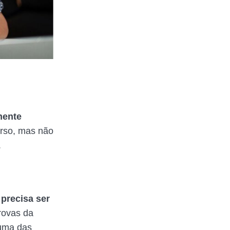
mente
urso, mas não
.
precisa ser
rovas da
 uma das