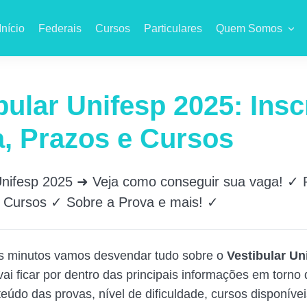
Início
Federais
Cursos
Particulares
Quem Somos
bular Unifesp 2025: Insc
, Prazos e Cursos
 Unifesp 2025 ➜ Veja como conseguir sua vaga! ✓
✓ Cursos ✓ Sobre a Prova e mais! ✓
s minutos vamos desvendar tudo sobre o
Vestibular Un
ai ficar por dentro das principais informações em torno 
eúdo das provas, nível de dificuldade, cursos disponívei