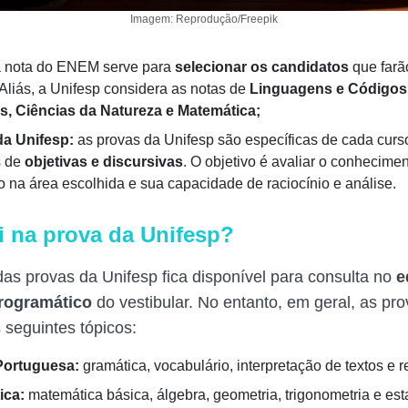
Imagem: Reprodução/Freepik
 nota do ENEM serve para
selecionar os candidatos
que farã
 Aliás, a Unifesp considera as notas de
Linguagens e Códigos,
, Ciências da Natureza e Matemática;
da Unifesp:
as provas da Unifesp são específicas de cada cur
s de
objetivas e discursivas
. O objetivo é avaliar o conhecime
o na área escolhida e sua capacidade de raciocínio e análise.
i na prova da Unifesp?
as provas da Unifesp fica disponível para consulta no
e
rogramático
do vestibular. No entanto, em geral, as pr
seguintes tópicos:
Portuguesa:
gramática, vocabulário, interpretação de textos e 
ica:
matemática básica, álgebra, geometria, trigonometria e esta