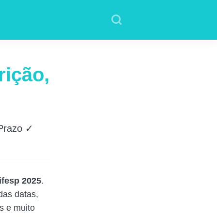
rição,
 Prazo ✓
ifesp 2025
.
das datas,
s e muito