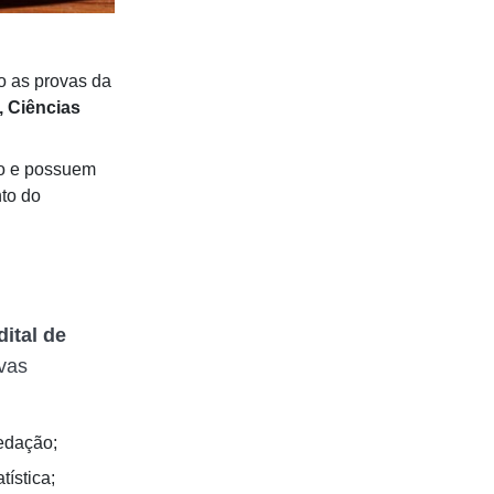
o as provas da
 Ciências
so e possuem
nto do
dital de
ovas
redação;
tística;