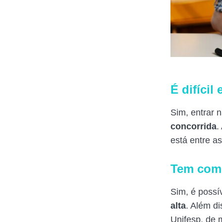
É difícil
Sim, entrar 
concorrida
.
está entre a
Tem como
Sim, é possí
alta
. Além d
Unifesp, de 