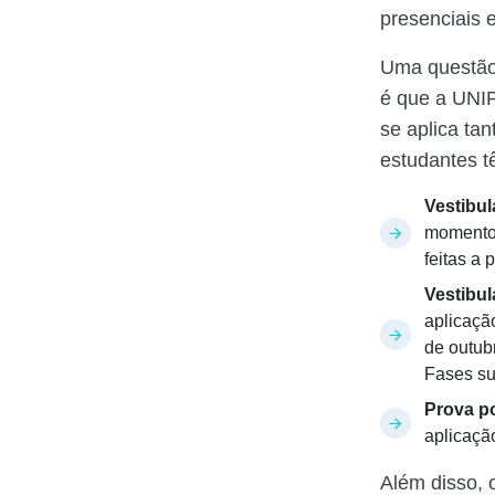
presenciais 
Uma questão 
é que a UNIP
se aplica ta
estudantes t
Vestibul
momento 
feitas a 
Vestibul
aplicaçã
de outub
Fases su
Prova p
aplicaçã
Além disso, 