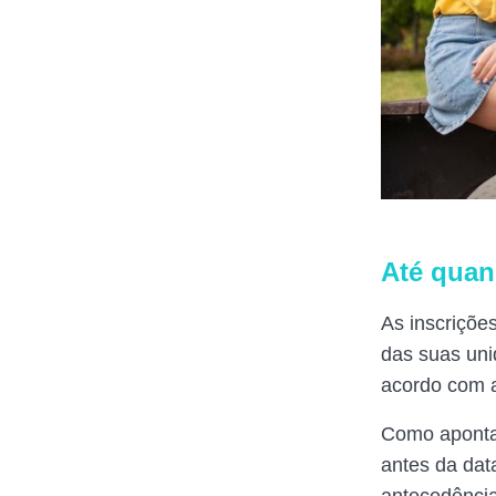
Até quan
As inscriçõe
das suas uni
acordo com a
Como apontam
antes da dat
antecedência