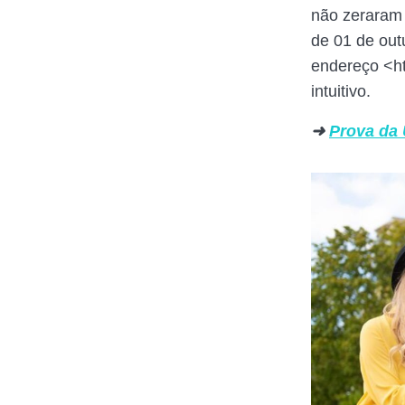
não zeraram 
de 01 de out
endereço <htt
intuitivo.
➜
Prova da