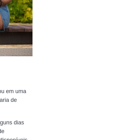
 ou em uma
aria de
guns dias
de
disponíveis