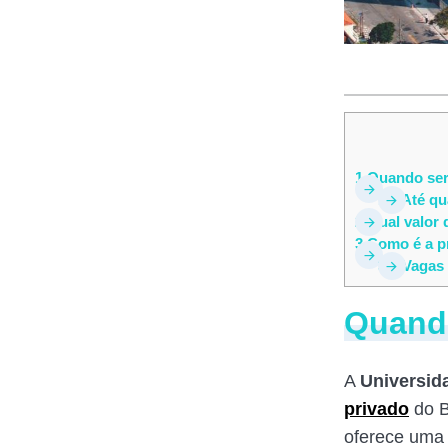
1
Quando será
1.1
Até qu
2
Qual valor 
3
Como é a pr
3.1
Vagas 
Quando
A
Universid
privado
do B
oferece uma