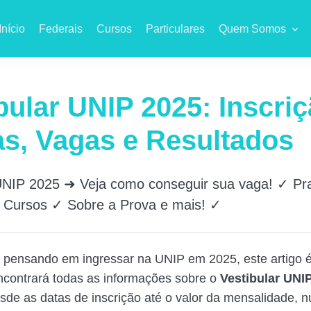
Início
Federais
Cursos
Particulares
Quem Somos
bular UNIP 2025: Inscriç
s, Vagas e Resultados
 UNIP 2025 ➜ Veja como conseguir sua vaga! ✓ P
✓ Cursos ✓ Sobre a Prova e mais! ✓
 pensando em ingressar na UNIP em 2025, este artigo é
ncontrará todas as informações sobre o
Vestibular UNI
sde as datas de inscrição até o valor da mensalidade, 