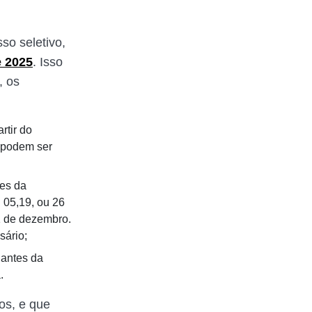
so seletivo,
e 2025
. Isso
, os
rtir do
s podem ser
tes da
: 05,19, ou 26
1 de dezembro.
sário;
 antes da
.
os, e que