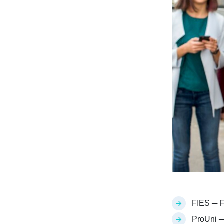
FIES ─ F
ProUni ─