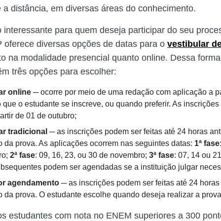
e a distância, em diversas áreas do conhecimento.
interessante para quem deseja participar do seu proces
 oferece diversas opções de datas para o
vestibular d
nto na modalidade presencial quanto online. Dessa forma
êm três opções para escolher:
ar online ─
ocorre por meio de uma redação com aplicação a pa
que o estudante se inscreve, ou quando preferir. As inscriçõe
partir de 01 de outubro;
ar tradicional ─
as inscrições podem ser feitas até 24 horas an
o da prova. As aplicações ocorrem nas seguintes datas:
1ª fase
ro;
2ª fase
: 09, 16, 23, ou 30 de novembro;
3ª fase
: 07, 14 ou 2
bsequentes podem ser agendadas se a instituição julgar neces
or agendamento ─
as inscrições podem ser feitas até 24 horas
o da prova. O estudante escolhe quando deseja realizar a prova
os estudantes com nota no ENEM superiores a 300 pont