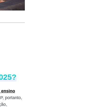
2025?
e ensino
P, portanto,
ção,