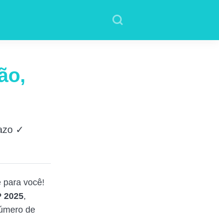
ão,
razo ✓
 para você!
P 2025
,
número de