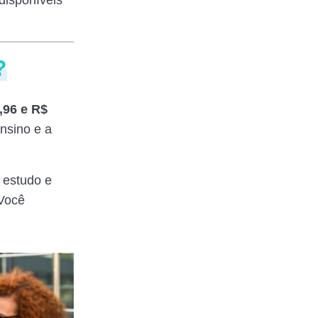
?
,96 e R$
nsino e a
 estudo e
 Você