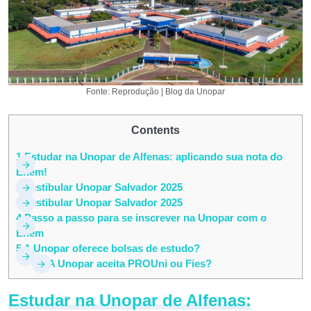
Fonte: Reprodução | Blog da Unopar
Contents
1
Estudar na Unopar de Alfenas: aplicando sua nota do
Enem!
2
Vestibular Unopar Salvador 2025
3
Vestibular Unopar Salvador 2025
4
Passo a passo para se inscrever na Unopar com o
Enem
5
A Unopar oferece bolsas de estudo?
5.1
A Unopar aceita PROUni ou Fies?
Estudar na Unopar de Alfenas: