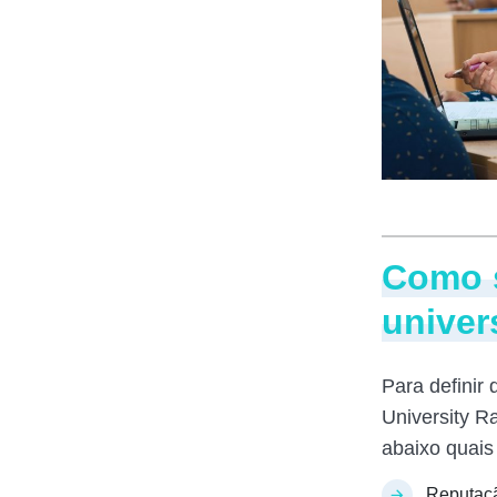
Como s
unive
Para definir
University R
abaixo quais
Reputaç