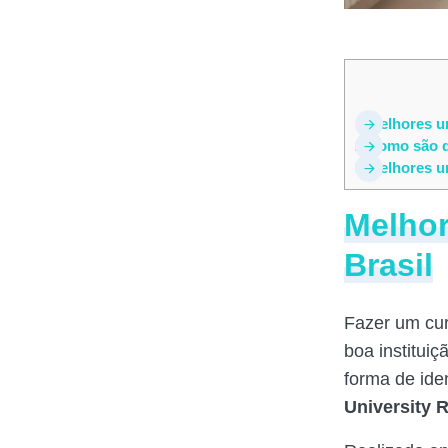
1
Melhores un
2
Como são d
3
Melhores un
Melhor
Brasil
Fazer um cur
boa institui
forma de iden
University 