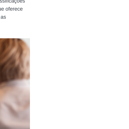
ssificações
ue oferece
 as