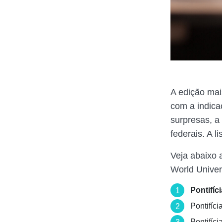
A edição mai
com a indic
surpresas, a
federais. A l
Veja abaixo 
World Univer
Pontifíc
Pontifíc
Pontifíc