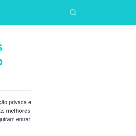
s
o
ção privada e
 as
melhores
guiram entrar