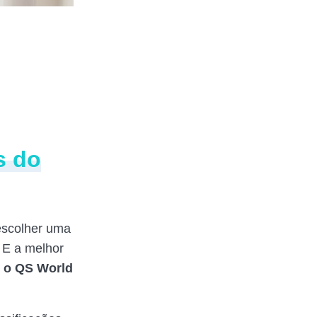
s do
 escolher uma
. E a melhor
 o QS World