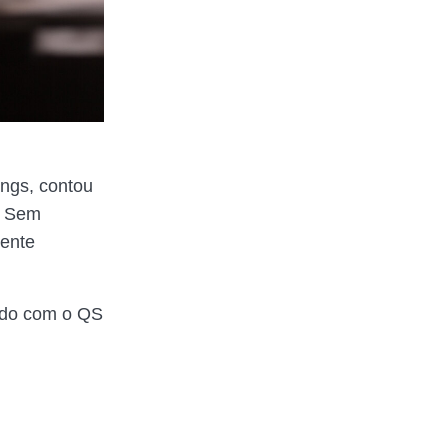
ings, contou
. Sem
mente
ordo com o QS