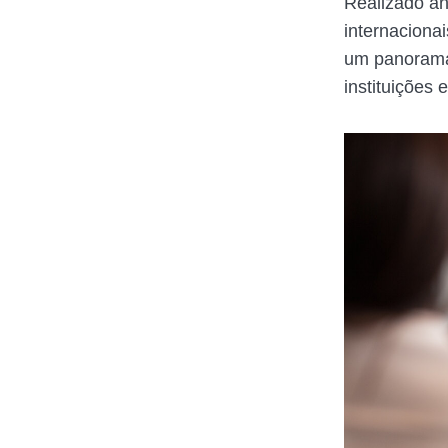
Realizado an
internaciona
um panorama 
instituições