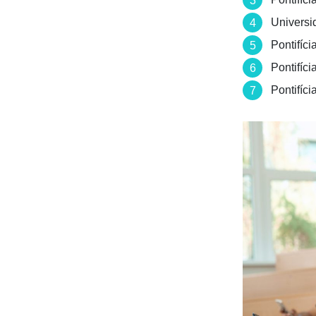
Universi
Pontifíc
Pontifíc
Pontifíc