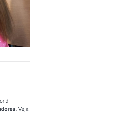
orld
adores.
Veja