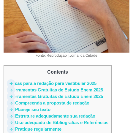
Fonte: Reprodução | Jornal da Cidade
Contents
1
Dicas para a redação para vestibular 2025
2
Ferramentas Gratuitas de Estudo Enem 2025
3
Ferramentas Gratuitas de Estudo Enem 2025
4
1. Compreenda a proposta de redação
5
2. Planeje seu texto
6
3. Estruture adequadamente sua redação
7
4. Uso adequado de Bibliografias e Referências
8
5. Pratique regularmente