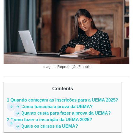
Imagem: Reprodução/Freepik
Contents
1
Quando começam as inscrições para a UEMA 2025?
1.1
Como funciona a prova da UEMA?
1.2
Quanto custa para fazer a prova da UEMA?
2
Como fazer a inscrição da UEMA 2025?
2.1
Quais os cursos da UEMA?