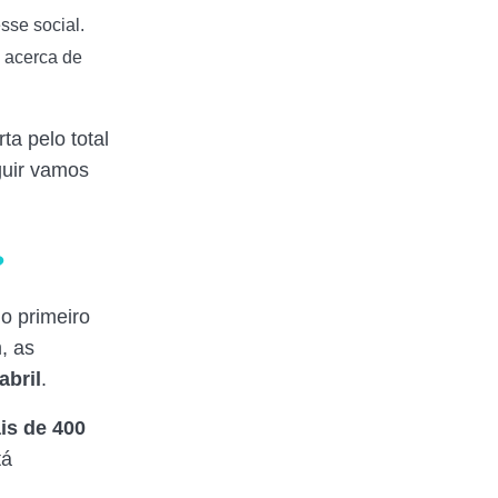
sse social.
 acerca de
ta pelo total
eguir vamos
?
 o primeiro
, as
abril
.
is de 400
tá