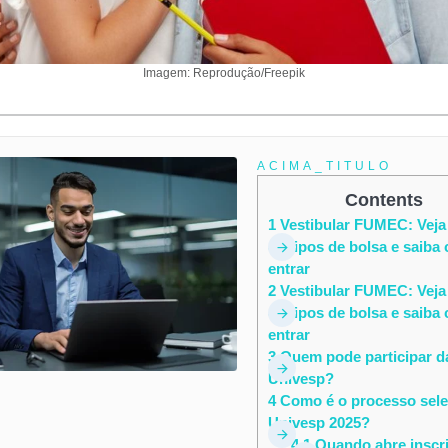
Imagem: Reprodução/Freepik
ACIMA_TITULO
Contents
1
Vestibular FUMEC: Veja
os tipos de bolsa e saiba
entrar
2
Vestibular FUMEC: Veja
os tipos de bolsa e saiba
entrar
3
Quem pode participar d
Univesp?
4
Como é o processo sele
Univesp 2025?
4.1
Quando abre inscr