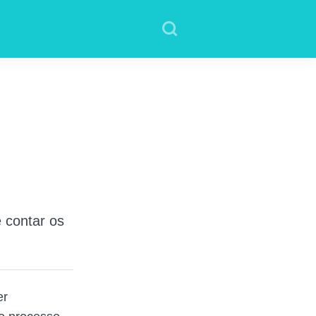
e contar os
er