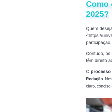
Como é
2025?
Quem deseja p
<https://uni
participação
Contudo, os 
têm direito 
O
processo 
Redação.
Nes
claro, conciso