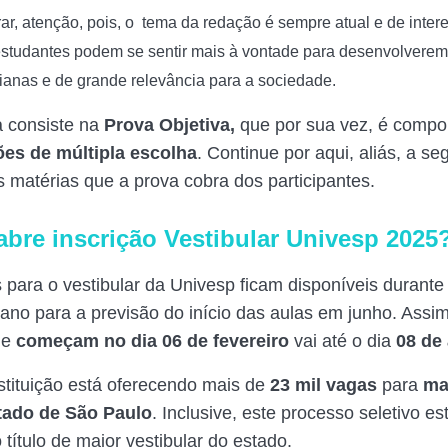
ar, atenção, pois, o
tema da redação é sempre atual e de intere
estudantes podem se sentir mais à vontade para desenvolverem
ianas e de grande relevância para a sociedade.
a consiste na
Prova Objetiva,
que por sua vez, é compor
ões de múltipla escolha
. Continue por aqui, aliás, a s
s matérias que a prova cobra dos participantes.
bre inscrição Vestibular Univesp 2025
s para o vestibular da Univesp ficam disponíveis durante
ano para a previsão do início das aulas em junho. Assim
ue
começam no dia 06 de fevereiro
vai até o dia
08 de 
nstituição está oferecendo mais de
23 mil vagas
para
ma
tado de São Paulo
. Inclusive, este processo seletivo es
título de maior vestibular do estado.