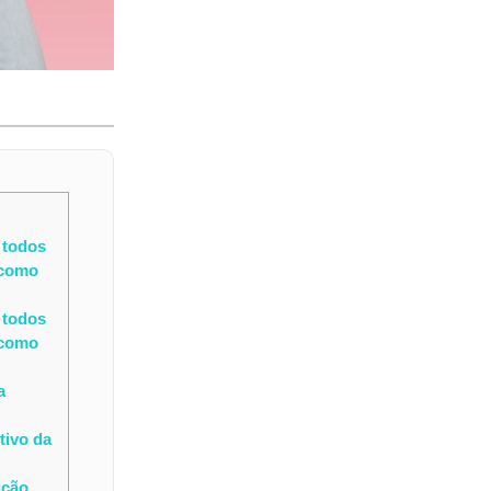
 todos
 como
 todos
 como
a
tivo da
ição