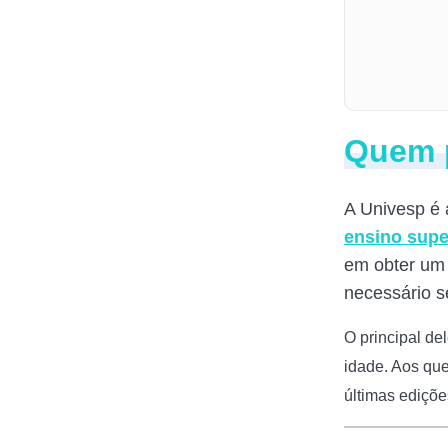
Quem p
A Univesp é
ensino supe
em obter um 
necessário s
O principal del
idade. Aos qu
últimas ediçõ