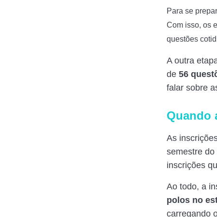
Para se prepar
Com isso, os 
questões cotid
A outra etap
de
56 quest
falar sobre a
Quando a
As inscriçõe
semestre do 
inscrições q
Ao todo, a i
polos no es
carregando o 