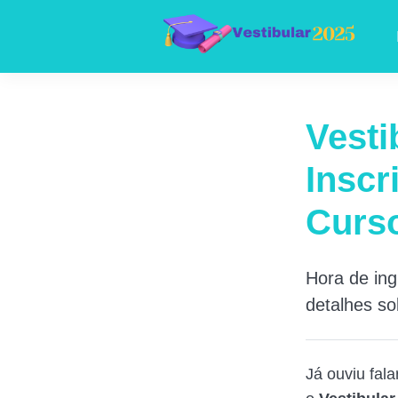
Vesti
Inscr
Curs
Hora de ing
detalhes so
Já ouviu fal