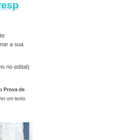
vesp
te
rmar a sua
s no edital)
 a
Prova de
er um texto