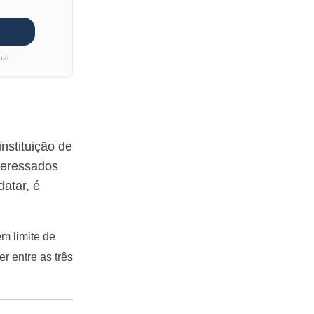
ual
nstituição de
nteressados
atar, é
em limite de
 entre as três