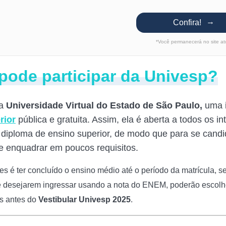
Confira!
*Você permanecerá no site at
ode participar da Univesp?
 a
Universidade Virtual do Estado de São Paulo,
uma i
rior
pública e gratuita. Assim, ela é aberta a todos os i
diploma de ensino superior, de modo que para se candid
e enquadrar em poucos requisitos.
es é t
er concluído o ensino médio até o período da matrícula, s
e desejarem ingressar usando a nota do ENEM, poderão escolher
es antes do
Vestibular Univesp 2025
.